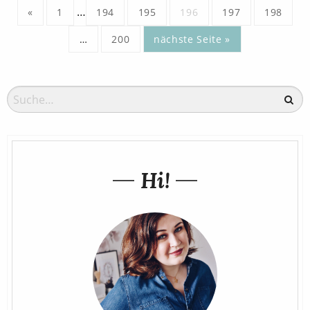
…
«
1
194
195
196
197
198
…
200
nächste Seite »
Hi!