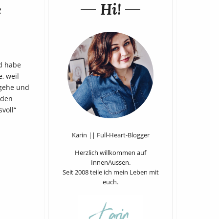
Hi!
e
nd habe
, weil
 gehe und
 den
voll“
Karin || Full-Heart-Blogger
Herzlich willkommen auf
InnenAussen.
Seit 2008 teile ich mein Leben mit
euch.