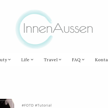
uty
Life
Travel
FAQ
Konta
FOTD
Tutorial