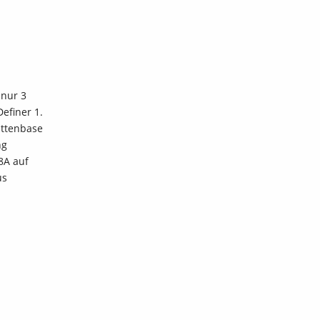
 nur 3
efiner 1.
attenbase
ng
8A auf
us