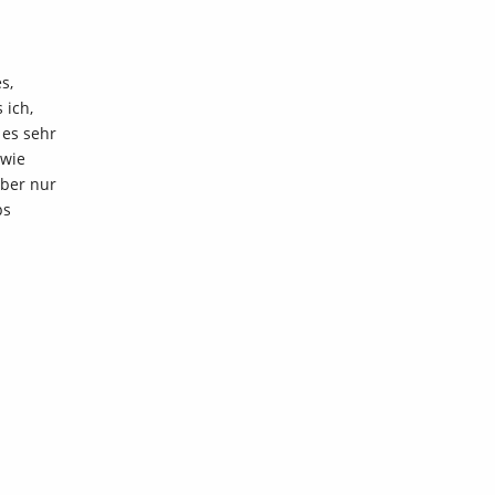
s,
 ich,
 es sehr
dwie
aber nur
ps