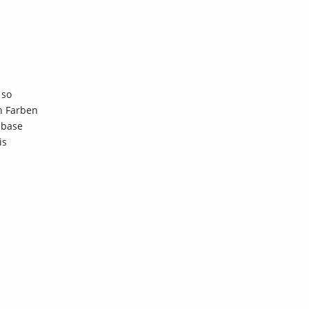
 so
n Farben
nbase
is