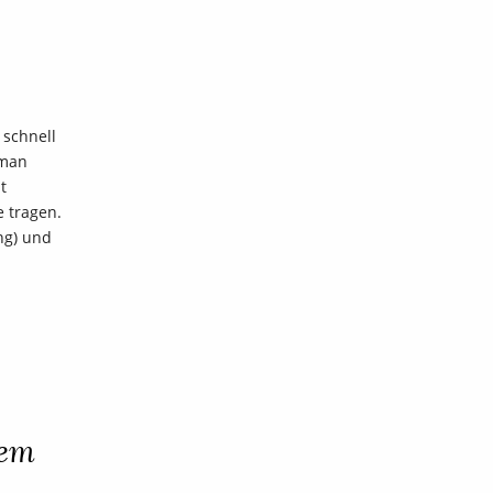
 schnell
 man
t
 tragen.
ng) und
hem