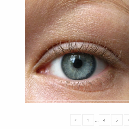
…
«
1
4
5