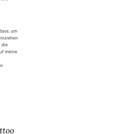
 Base, um
 einziehen
 die
auf meine
on
ttoo