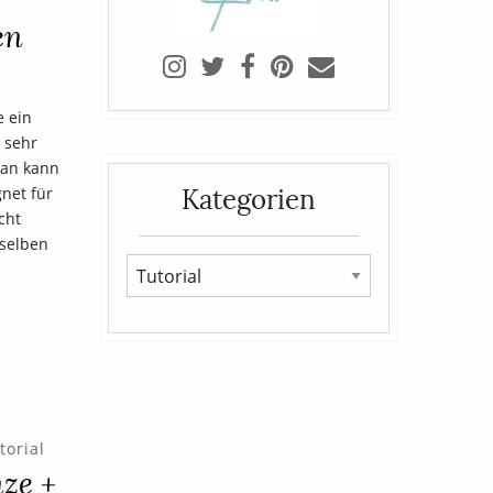
en
e ein
 sehr
man kann
Kategorien
net für
cht
nselben
torial
ze +