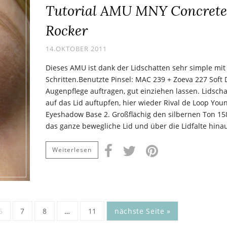
Tutorial AMU MNY Concrete
Rocker
14.OKTOBER 2011
Dieses AMU ist dank der Lidschatten sehr simple mit
Schritten.Benutzte Pinsel: MAC 239 + Zoeva 227 Soft D
Augenpflege auftragen, gut einziehen lassen. Lidsch
auf das Lid auftupfen, hier wieder Rival de Loop You
Eyeshadow Base 2. Großflächig den silbernen Ton 15
das ganze bewegliche Lid und über die Lidfalte hina
Weiterlesen
6
7
8
…
11
nächste Seite »