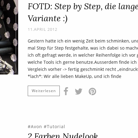
FOTD: Step by Step, die lang
Variante :)
11.APRIL 2012
Gestern hatte ich ein wenig Zeit beim schminken, u
mal Step für Step festgehalte, was ich dabei so mache
ich oft gefragt werde, in welcher Reihenfolge ich vor
welche Tools ich gerne benutze.Ausserdem finde ich
Vergleich vorher -> fertig geschminkt recht „eindrucks
*lach*: Wir alle lieben MakeUp, und ich finde
Weiterlesen
Avon
Tutorial
2 Farben Nudelook