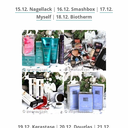
15.12. Nagellack
|
16.12. Smashbox
|
17.12.
Myself
|
18.12. Biotherm
19.12. Kerastase
|
20.12. Douglas
|
21.12.