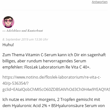
Antworten
Adelsblass und Kunterbunt
8. September 2019 um 13:36 Uhr
Huhu!
Zum Thema Vitamin C-Serum kann ich Dir ein sagenhaft
billiges, aber rundum hervorragendes Serum
empfehlen: FlosLek Laboratorium Re Vita C 40+.
https://www.notino.de/floslek-laboratorium/re-vita-c-
40/p-536354/?
gclid=EAIaIQobChMI5cO60ZDB5AIVhOd3Ch0H4w9YEAQYA
Ich nutze es immer morgens, 2 Tropfen gemischt mit
dem Hyaluronic Acid 2% + B5Hyaluronsäure Serum von