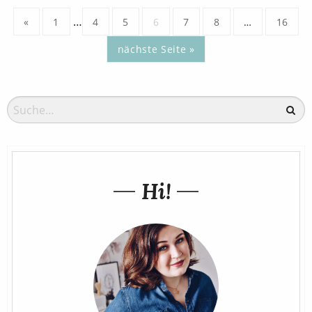
…
«
1
4
5
6
7
8
…
16
nächste Seite »
Hi!